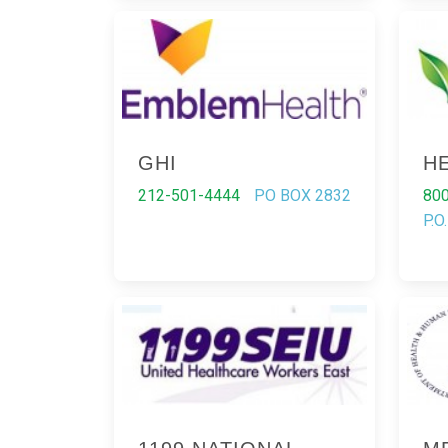
GHI
H
212-501-4444
PO BOX 2832
80
P.O