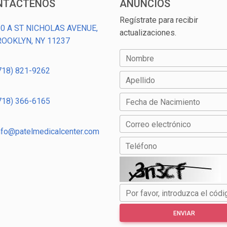
NTÁCTENOS
ANUNCIOS
Regístrate para recibir
0 A ST NICHOLAS AVENUE,
actualizaciones.
ROOKLYN, NY 11237
Nombre
718) 821-9262
Apellido
718) 366-6165
Fecha de Nacimiento
Correo electrónico
nfo@patelmedicalcenter.com
Teléfono
Por favor, introduzca el códi
ENVIAR