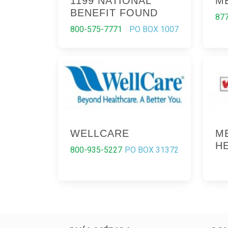
1199 NATIONAL
M
BENEFIT FOUND
87
800-575-7771
PO BOX 1007
WELLCARE
M
H
800-935-5227
PO BOX 31372