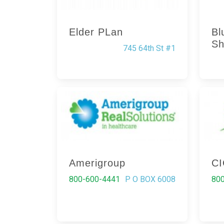
Elder PLan
Bl
Sh
745 64th St #1
Amerigroup
C
800-600-4441
P O BOX 6008
80