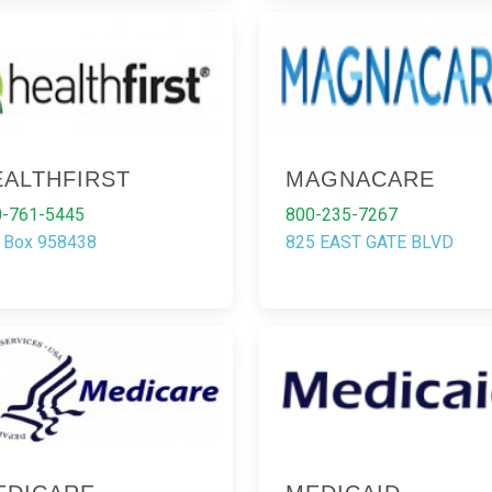
EALTHFIRST
MAGNACARE
0-761-5445
800-235-7267
. Box 958438
825 EAST GATE BLVD