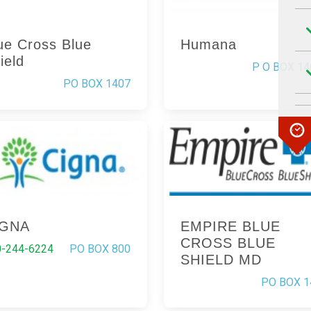
ue Cross Blue
Humana
ield
P O BOX 14
PO BOX 1407
IGNA
EMPIRE BLUE
CROSS BLUE
0-244-6224
PO BOX 800
SHIELD MD
PO BOX 1