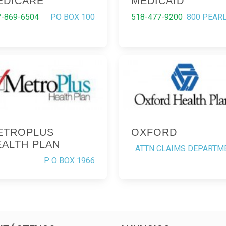
EDICARE
MEDICAID
7-869-6504
PO BOX 100
518-477-9200
800 PEARL
ETROPLUS
OXFORD
EALTH PLAN
ATTN CLAIMS DEPARTM
P O BOX 1966