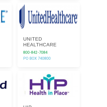
UNITED
HEALTHCARE
800-842-7084
PO BOX 740800