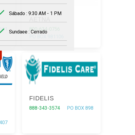
Sábado : 9:30 AM - 1 PM
AETNA
601
800-624-0756
Sundaee : Cerrado
PO BOX 981106
FIDELIS
888-343-3574
PO BOX 898
407