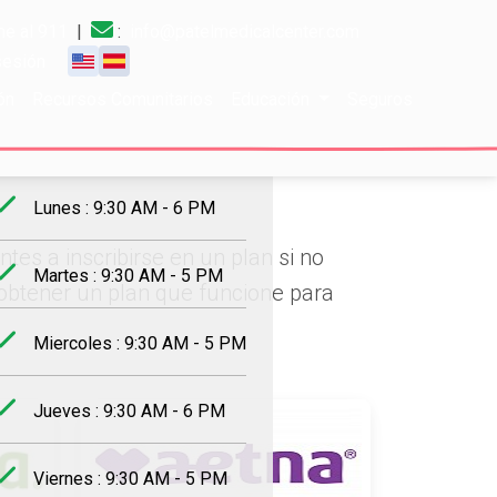
e al 911
|
:
info@patelmedicalcenter.com
 sesión
ón
Recursos Comunitarios
Educación
Seguros
rario de trabajo
Lunes : 9:30 AM - 6 PM
es a inscribirse en un plan si no
Martes : 9:30 AM - 5 PM
btener un plan que funcione para
Miercoles : 9:30 AM - 5 PM
Jueves : 9:30 AM - 6 PM
Viernes : 9:30 AM - 5 PM