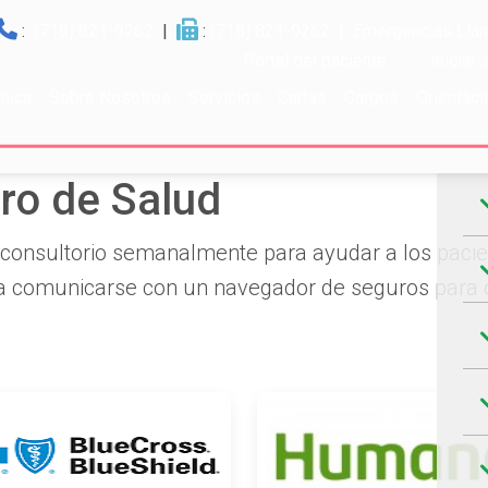
:
(718) 821-9262
|
:
(718) 821-9262
| Emergencias Llam
Portal del paciente
Iniciar
ínica
Sobre Nosotros
Servicios
Cartas
Cargos
Orientaci
Ho
ro de Salud
 consultorio semanalmente para ayudar a los pacient
a comunicarse con un navegador de seguros para o