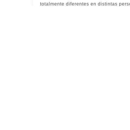
totalmente diferentes en distintas per
GUÍA MÉDICA
CO
La Clínica
22
B
Sobre Nosotros
(
Orientación
(
Métrica Control de Calidad
i
Seguros