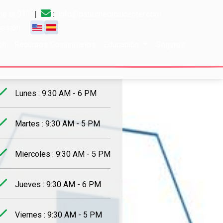
e al 911
|
:
info@patelmedicalcenter.com
 sesión
ón
Recursos Comunitarios
Educación
Seguros
rario de trabajo
Lunes : 9:30 AM - 6 PM
Martes : 9:30 AM - 5 PM
Miercoles : 9:30 AM - 5 PM
Jueves : 9:30 AM - 6 PM
Viernes : 9:30 AM - 5 PM