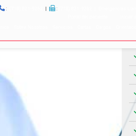
:
(718) 821-9262
|
:
(718) 821-9262
| Emergencias Llam
Portal del paciente
Iniciar
ínica
Sobre Nosotros
Servicios
Cartas
Cargos
Orientaci
Ho