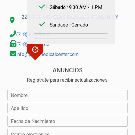
CONTÁCTENOS
Sábado : 9:30 AM - 1 PM
220 A ST NICHOLAS AVENUE, BROOKLYN, NY
11237
Sundaee : Cerrado
(718) 821-9262
(718) 366-6165
info@patelmedicalcenter.com
ANUNCIOS
Regístrate para recibir actualizaciones.
Nombre
Apellido
Fecha de Nacimiento
Correo electrónico