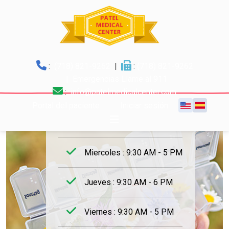
:
(718) 821-9262
|
:
(718) 821-9262
Horario de trabajo
| Emergencias Llame al 911
Tratamiento de infecciones
:
info@patelmedicalcenter.com
Lunes : 9:30 AM - 6 PM
Portal del paciente
Iniciar sesión
Martes : 9:30 AM - 5 PM
Miercoles : 9:30 AM - 5 PM
Jueves : 9:30 AM - 6 PM
Viernes : 9:30 AM - 5 PM