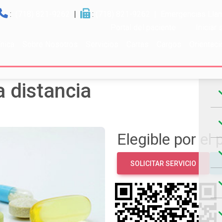
:
(718) 821-9262
|
:
(718) 821-9262
| Emergencias Llam
Portal del paciente
Iniciar
ínica
Sobre Nosotros
Servicios
Cartas
Cargos
Orientaci
Ho
a distancia
Elegible por el 
SOLICITAR SERVICIO