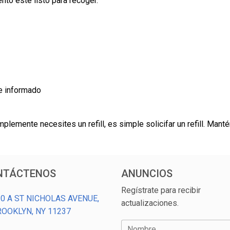
nto esté listo para recoger.
e informado
emente necesites un refill, es simple solicifar un refill. Mantén
NTÁCTENOS
ANUNCIOS
Regístrate para recibir
0 A ST NICHOLAS AVENUE,
actualizaciones.
ROOKLYN, NY 11237
Nombre