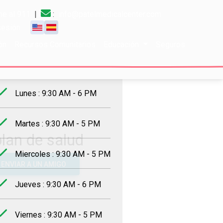
e al 911
|
:
info@patelmedicalcenter.com
 sesión
ón
Recursos Comunitarios
Educación
Seguros
rario de trabajo
Lunes : 9:30 AM - 6 PM
Martes : 9:30 AM - 5 PM
plan de salud
Miercoles : 9:30 AM - 5 PM
ENVIAR A UN AMIGO
Jueves : 9:30 AM - 6 PM
Viernes : 9:30 AM - 5 PM