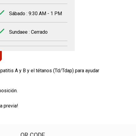
Sábado : 9:30 AM - 1 PM
Sundaee : Cerrado
atitis A y B y el tétanos (Td/Tdap) para ayudar
posición.
a previa!
QR CODE