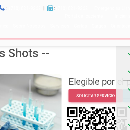
:
(718) 821-9262
|
:
(718) 821-9262
| Emergencias Llam
Portal del paciente
Iniciar
ínica
Sobre Nosotros
Servicios
Cartas
Cargos
Orientaci
Ho
s Shots --
Elegible por el 
SOLICITAR SERVICIO