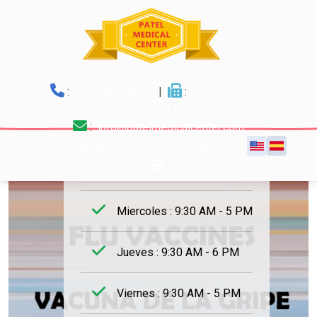
:
(718) 821-9262
|
:
(718) 821-9262
Horario de trabajo
| Emergencias Llame al 911
Vacunas contra la gripe
:
info@patelmedicalcenter.com
Lunes : 9:30 AM - 6 PM
Portal del paciente
Iniciar sesión
Martes : 9:30 AM - 5 PM
Miercoles : 9:30 AM - 5 PM
Jueves : 9:30 AM - 6 PM
Viernes : 9:30 AM - 5 PM