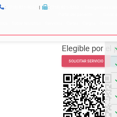
:
(718) 821-9262
|
:
(718) 821-9262
| Emergencias Llam
Portal del paciente
Iniciar
ínica
Sobre Nosotros
Servicios
Cartas
Cargos
Orientaci
Ho
Elegible por el 
SOLICITAR SERVICIO