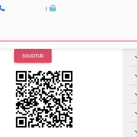
:
(718) 821-9262
|
:
(718) 821-9262
| Emergencias Llam
Portal del paciente
Iniciar
ínica
Sobre Nosotros
Servicios
Cartas
Cargos
Orientaci
Ho
SOLICITUD