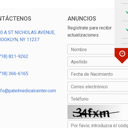
NTÁCTENOS
ANUNCIOS
Regístrate para recibir
0 A ST NICHOLAS AVENUE,
actualizaciones.
ROOKLYN, NY 11237
Nombre
718) 821-9262
Apellido
718) 366-6165
Fecha de Nacimiento
Correo electrónico
nfo@patelmedicalcenter.com
Teléfono
Por favor, introduzca el códi