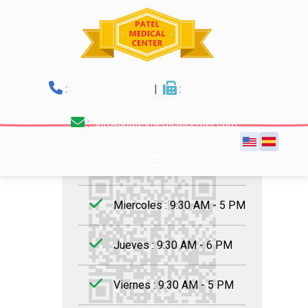
:
(718) 821-9262
|
:
(718) 821-9262
Horario de trabajo
| Emergencias Llame al 911
:
info@patelmedicalcenter.com
Lunes : 9:30 AM - 6 PM
Portal del paciente
Iniciar sesión
SOLICITUD
Martes : 9:30 AM - 5 PM
Miercoles : 9:30 AM - 5 PM
Jueves : 9:30 AM - 6 PM
Viernes : 9:30 AM - 5 PM