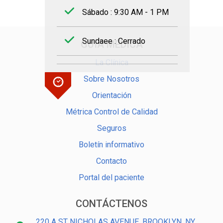
Sábado : 9:30 AM - 1 PM
Sundaee : Cerrado
GUÍA MÉDICA
La Clínica
Sobre Nosotros
Orientación
Métrica Control de Calidad
Seguros
Boletín informativo
Contacto
Portal del paciente
CONTÁCTENOS
220 A ST NICHOLAS AVENUE, BROOKLYN, NY